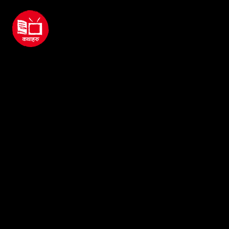
Pin Up Casino — официальн